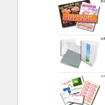
販
・
・
・
自
・
・
そ
・
・
・
・