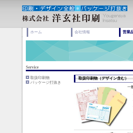
ホーム
会社情報
営業
Service
取扱印刷物
取扱印刷物（デザイン含む）
パッケージ打抜き
一
・
・
・
・